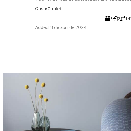
Casa/Chalet
3
2
147
m
2
110
m²
Added:
8 de abril de 2024