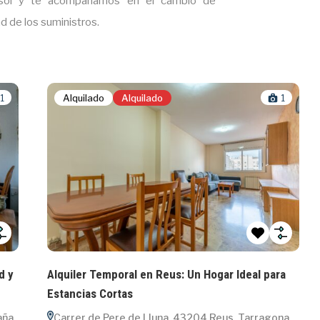
asòl y te acompañamos en el cambio de
ad de los suministros.
Alquilado
Alquilado
1
y
Alquiler Temporal en Reus: Un Hogar Ideal para
Estancias Cortas
a
Carrer de Pere de Lluna, 43204 Reus, Tarragona,