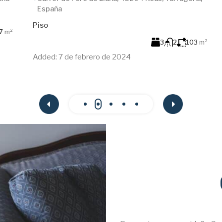
España
Piso
²
3
2
103
m²
Added:
7 de febrero de 2024