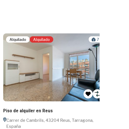
Alquilado
Alquilado
7
Alquil
Piso de alquiler en Reus
Alquile
Exclusiv
Carrer de Cambrils, 43204 Reus, Tarragona,
España
Carrer 