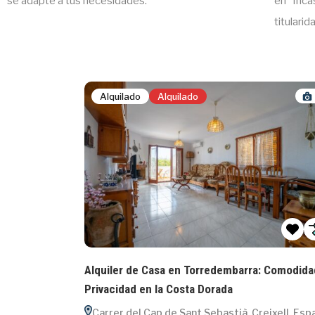
se adapte a tus necesidades.
en Inc
titularid
11
Alquilado
Alquilado
1
rincipat
Alquiler de Casa en Torredembarra: Comodidad 
Privacidad en la Costa Dorada
gona,
Carrer del Cap de Sant Sebastià, Creixell, Españ