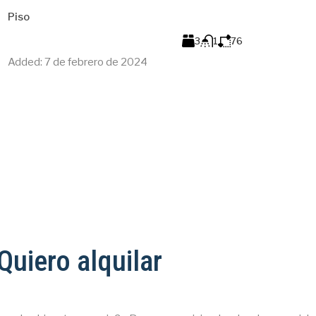
España
Piso
Piso
3
1
76
m²
Added:
7 de febrero de 2024
Added:
2
Quiero alquilar