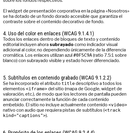
sobre los fondos respectivos.
El widget de presentación corporativa en la página «Nosotros»
se ha dotado de un fondo dorado accesible que garantiza el
contraste sobre el contenido decorativo de fondo.
4. Uso del color en enlaces (WCAG 9.1.4.1)
Todos los enlaces dentro de bloques de texto y contenido
editorial incluyen ahora
subrayado
como indicador visual
adicional al color, no dependiendo únicamente de la diferencia
cromática. Los enlaces utilizan azul
#0F5C9A
(ratio 7.5:1 sobre
blanco) con subrayado visible y estado hover diferenciado.
5. Subtítulos en contenido grabado (WCAG 9.1.2.2)
Se ha incorporado el atributo
title
descriptivo a todos los
elementos
<iframe>
del sitio (mapa de Google, widget de
valoración, etc.), de modo que los lectores de pantalla pueden
anunciar correctamente la función de cada contenido
embebido. El sitio no incluye actualmente contenido
<video>
nativo con audio que requiera pistas de subtítulos (
<track
kind="captions">
).
6. Propósito de los enlaces (WCAG 9.2.4.4)