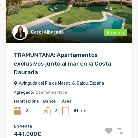
Carol Albareda
En venta
TRAMUNTANA: Apartamentos
exclusivos junto al mar en la Costa
Daurada
Avinguda del Pla de Maset, 6, Salou, España
Agregado:
2 semanas Hace
Habitacións
Baños
Área
m²
2
81
2
En venta
441,000€