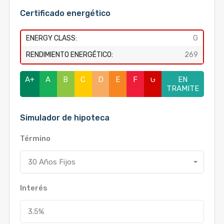
Certificado energético
ENERGY CLASS:
G
RENDIMIENTO ENERGÉTICO:
269
A+
A
B
C
D
E
F
G
EN
TRAMITE
Simulador de hipoteca
Término
30 Años Fijos
Interés