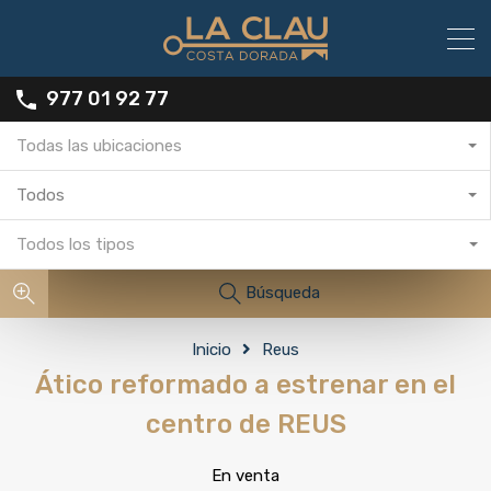
977 01 92 77
Todas las ubicaciones
Todos
Todos los tipos
Búsqueda
Inicio
Reus
Ático reformado a estrenar en el
centro de REUS
En venta