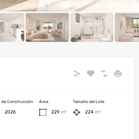
 de Construcción
Área
Tamaño del Lote
2026
229
m²
224
m²