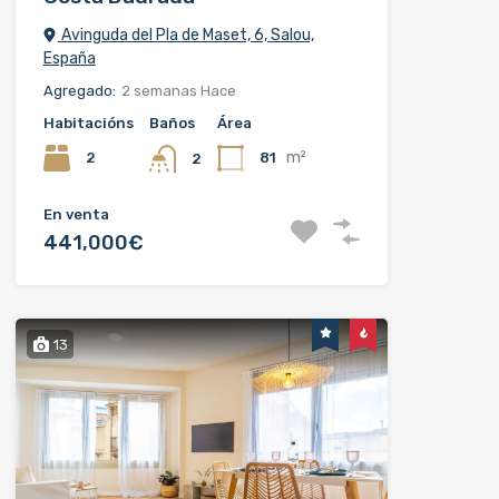
Avinguda del Pla de Maset, 6, Salou,
España
Agregado:
2 semanas Hace
Habitacións
Baños
Área
m²
2
81
2
En venta
441,000€
13