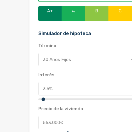
A+
A
B
C
Simulador de hipoteca
Término
30 Años Fijos
Interés
Precio de la vivienda