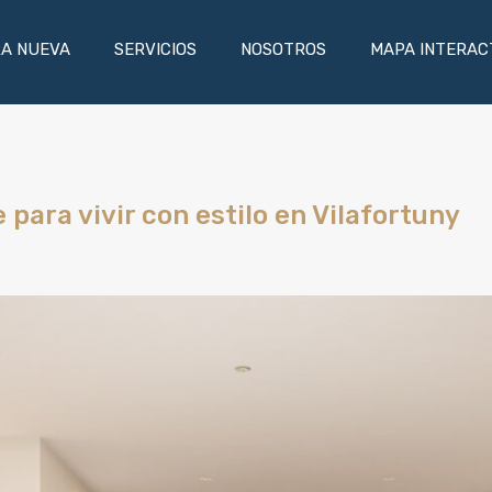
ES
OBRA NUEVA
SERVICIOS
NOSOTROS
MAPA 
A NUEVA
SERVICIOS
NOSOTROS
MAPA INTERAC
 para vivir con estilo en Vilafortuny