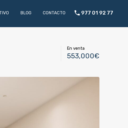
INTERACTIVO
BLOG
CONTACTO
977 01 92 77
977 01 92 77
TIVO
BLOG
CONTACTO
En venta
553,000€