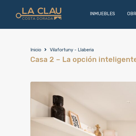
INMUEBL
INMUEBLES
OBR
Inicio
Vilafortuny - Llaberia
Casa 2 – La opción inteligente