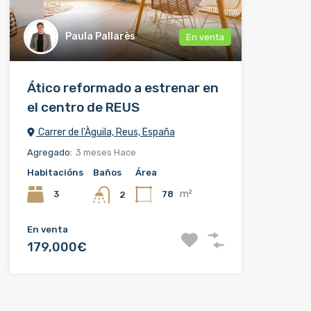
Paula Pallarès
En venta
Ático reformado a estrenar en
el centro de REUS
Carrer de l'Àguila, Reus, España
Agregado:
3 meses Hace
Habitacións
Baños
Área
m²
3
78
2
En venta
179,000€