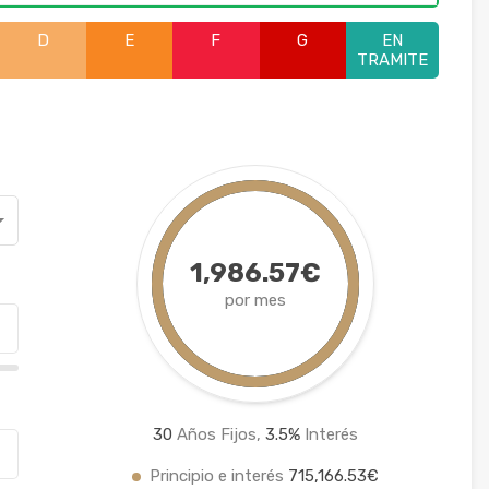
D
E
F
G
EN
TRAMITE
1,986.57€
por mes
30
Años Fijos,
3.5
%
Interés
Principio e interés
715,166.53€