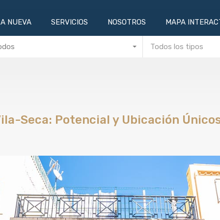
ES
OBRA NUEVA
SERVICIOS
NOSOTROS
MAPA 
A NUEVA
SERVICIOS
NOSOTROS
MAPA INTERAC
odos
Todos los tipos
ila-Seca: Potencial y Ubicación Único