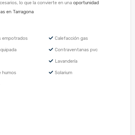
cesarios, lo que la convierte en una
oportunidad
sas en Tarragona
s empotrados
Calefacción gas
equipada
Contraventanas pvc
Lavandería
de humos
Solarium
o