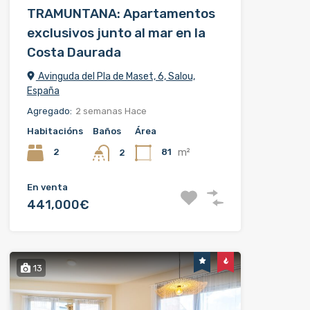
TRAMUNTANA: Apartamentos
exclusivos junto al mar en la
Costa Daurada
Avinguda del Pla de Maset, 6, Salou,
España
Agregado:
2 semanas Hace
Habitacións
Baños
Área
m²
2
81
2
En venta
441,000€
13