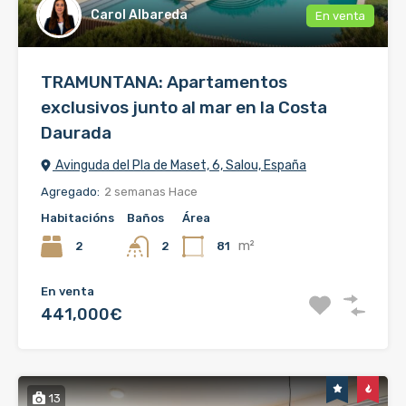
Carol Albareda
En venta
TRAMUNTANA: Apartamentos
exclusivos junto al mar en la Costa
Daurada
Avinguda del Pla de Maset, 6, Salou, España
Agregado:
2 semanas Hace
Habitacións
Baños
Área
m²
2
81
2
En venta
441,000€
13