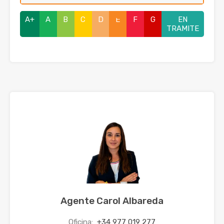
A+
A
B
C
D
E
F
G
EN
TRAMITE
Agente Carol Albareda
Oficina:
+34 977 019 277