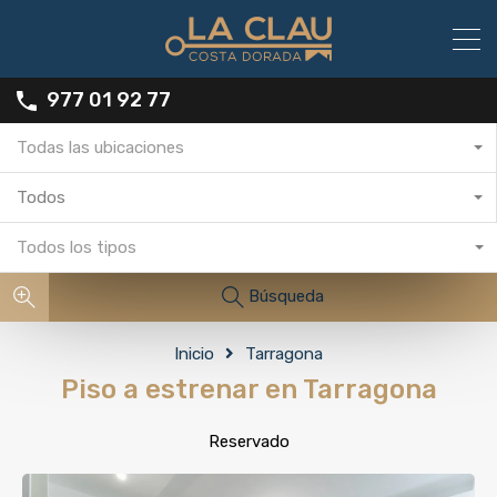
977 01 92 77
Todas las ubicaciones
Todos
Todos los tipos
Búsqueda
Inicio
Tarragona
Piso a estrenar en Tarragona
Reservado