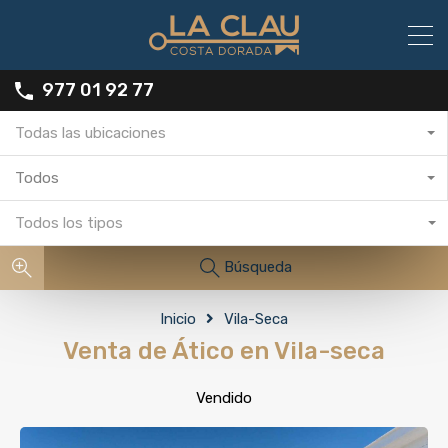
977 01 92 77
Todas las ubicaciones
Todos
Todos los tipos
Búsqueda
Inicio
Vila-Seca
Venta de Ático en Vila-seca
Vendido