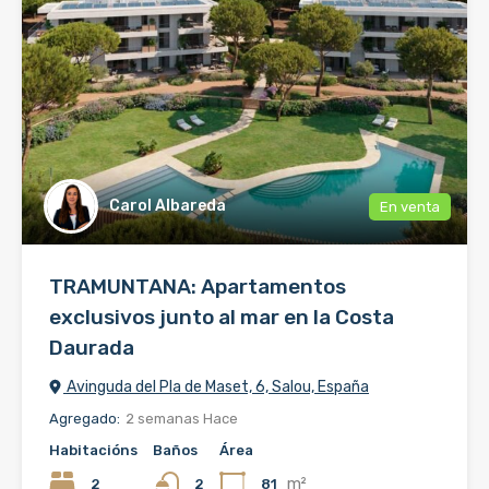
Carol Albareda
En venta
TRAMUNTANA: Apartamentos
exclusivos junto al mar en la Costa
Daurada
Avinguda del Pla de Maset, 6, Salou, España
Agregado:
2 semanas Hace
Habitacións
Baños
Área
m²
2
81
2