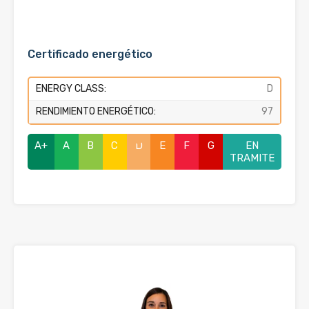
Certificado energético
ENERGY CLASS:
D
RENDIMIENTO ENERGÉTICO:
97
A+
A
B
C
D
E
F
G
EN
TRAMITE