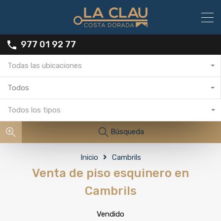
977 01 92 77
Todas las ubicaciones
Todos
Todos los tipos
Búsqueda
Inicio
Cambrils
Venta de piso esquinero en
Cambrils
Vendido