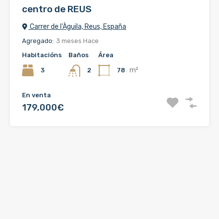
centro de REUS
Carrer de l'Àguila, Reus, España
Agregado:
3 meses Hace
Habitacións
Baños
Área
m²
3
78
2
En venta
179,000€