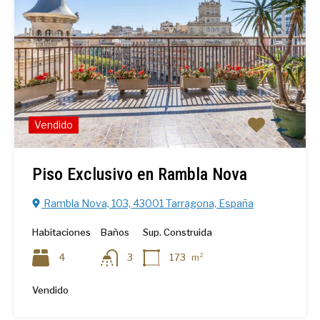
Vendido
Piso Exclusivo en Rambla Nova
Rambla Nova, 103, 43001 Tarragona, España
Habitaciones
Baños
Sup. Construida
4
3
173
m²
Vendido