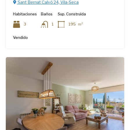
Sant Bernat Calvó 24, Vila-Seca
Habitaciones
Baños
Sup. Construida
3
1
195
m²
Vendido