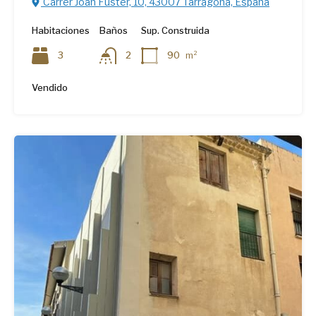
Carrer Joan Fuster, 10, 43007 Tarragona, España
Habitaciones
Baños
Sup. Construida
3
2
90
m²
Vendido