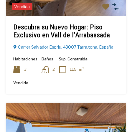
Vendida
Descubra su Nuevo Hogar: Piso
Exclusivo en Vall de l’Arrabassada
Carrer Salvador Espriu, 43007 Tarragona, España
Habitaciones
Baños
Sup. Construida
3
2
115
m²
Vendido