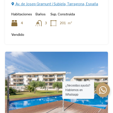
Av. de Josep Gramunt i Subiela, Tarragona, España
Habitaciones
Baños
Sup. Construida
4
3
201
m²
Vendido
¿Necesitas ayuda?
Hablemos en
Whatsapp